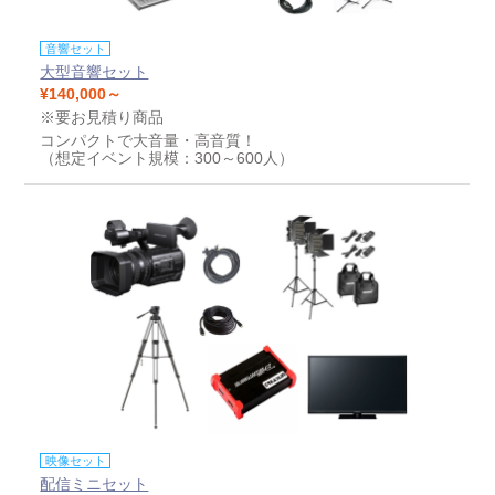
音響セット
大型音響セット
¥140,000～
※要お見積り商品
コンパクトで大音量・高音質！
（想定イベント規模：300～600人）
映像セット
配信ミニセット