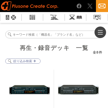
再生・録音デッキ 一覧
全
8
件
絞り込み検索
MD/CDコンビネーションデッキ
CDデッキ
MDデッキ
ダブルカセットデッキ
レコーダー