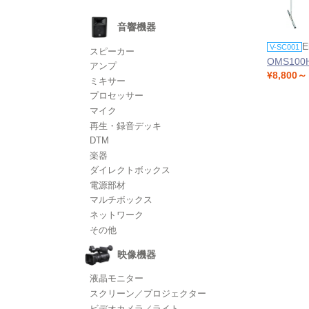
音響機器
E
V-SC001
スピーカー
OMS10
アンプ
¥8,800～
ミキサー
プロセッサー
マイク
再生・録音デッキ
DTM
楽器
ダイレクトボックス
電源部材
マルチボックス
ネットワーク
その他
映像機器
液晶モニター
スクリーン／プロジェクター
ビデオカメラ／ライト