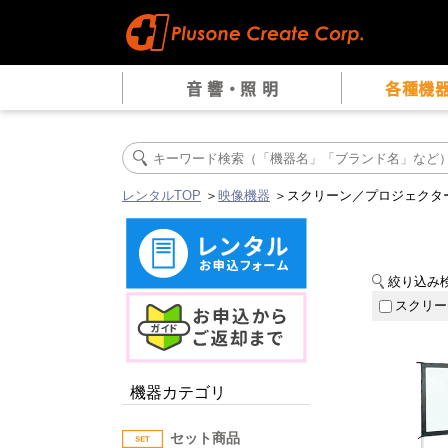
音 響・照 明
各種機
レンタルTOP
＞
映像機器
＞スクリーン／プロジェクタ
絞り込み
スクリー
機器カテゴリ
セット商品