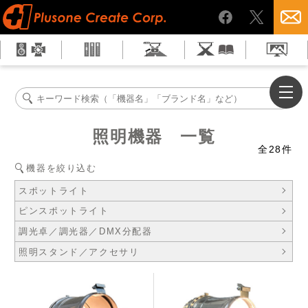
照明機器 一覧
全
28
件
機器を絞り込む
スポットライト
ピンスポットライト
調光卓／調光器／DMX分配器
照明スタンド／アクセサリ