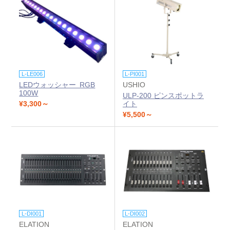
L-LE006
L-PI001
LEDウォッシャー RGB
USHIO
100W
ULP-200 ピンスポットラ
¥3,300～
イト
¥5,500～
L-DI001
L-DI002
ELATION
ELATION