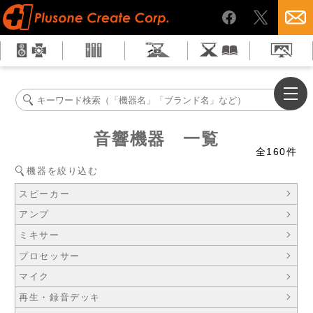
音響機器 一覧
全
160
件
機器を絞り込む
スピーカー
アンプ
ミキサー
プロセッサー
マイク
再生・録音デッキ