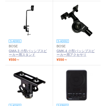
S-AD001
S-AD002
BOSE
BOSE
GMA-3 小型パッシブスピ
GMK-4 小型パッシブスピ
ーカー用スタンド
ーカー用アクセサリ
¥550～
¥550～
S-AD003
S-FB003