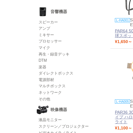
音響機器
S
L-HA001
スピーカー
E
アンプ
PAR64 
ミキサー
球スポッ
プロセッサー
¥1,650～
マイク
再生・録音デッキ
DTM
楽器
ダイレクトボックス
電源部材
マルチボックス
ネットワーク
その他
S
L-HA005
E
映像機器
PAR36 
イプ ハ
液晶モニター
ライト
スクリーン／プロジェクター
¥1,100～
ビデオカメラ／ライト