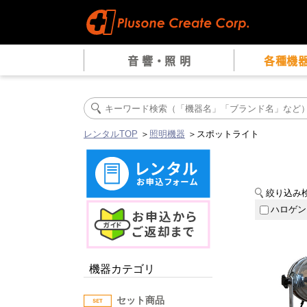
音 響・照 明
各種機
レンタルTOP
＞
照明機器
＞スポットライト
絞り込み
ハロゲン
機器カテゴリ
セット商品