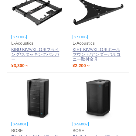
S-SL005
S-SL006
L-Acoustics
L-Acoustics
KIBU KIVA/KILO用フライ
KIET KIVA/KILO用ポール
ング/スタッキングバンパ
マウント/アンダーバルコ
ー
ニー取付金具
¥3,300～
¥2,200～
S-SM001
S-SM002
BOSE
BOSE