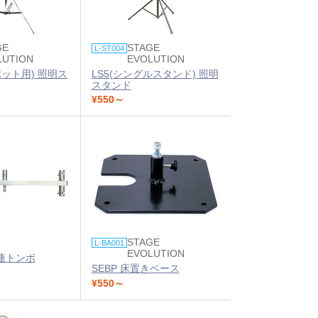
GE
STAGE
L-ST004
LUTION
EVOLUTION
ポット用) 照明ス
LS5(シングルスタンド) 照明
スタンド
¥550～
STAGE
L-BA001
EVOLUTION
連トンボ
SEBP 床置きベース
¥550～