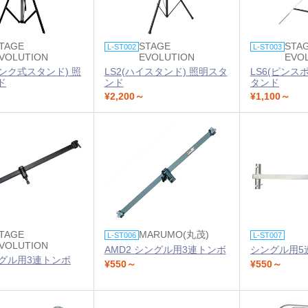
TAGE
STAGE
STA
L-ST002
L-ST003
VOLUTION
EVOLUTION
EVO
ランク式スタンド) 照
LS2(ハイスタンド) 照明スタ
LS6(ピンス
ド
ンド
タンド
¥2,200～
¥1,100～
TAGE
MARUMO(丸茂)
L-ST006
L-ST007
VOLUTION
AMD2 シングル用3連トンボ
シングル用5
ングル用3連トンボ
¥550～
¥550～