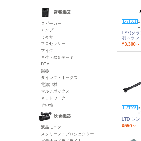
音響機器
S
L-ST001
スピーカー
E
アンプ
LS7(ク
ミキサー
明スタン
プロセッサー
¥3,300～
マイク
再生・録音デッキ
DTM
楽器
ダイレクトボックス
電源部材
マルチボックス
ネットワーク
その他
S
L-ST005
E
映像機器
LTD シ
¥550～
液晶モニター
スクリーン／プロジェクター
ビデオカメラ／ライト