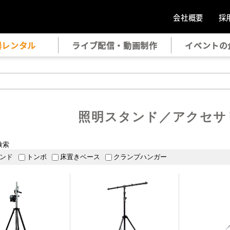
会社概要
採
器レンタル
ライブ配信・動画制作
イベントの
照明スタンド／アクセサ
検索
ンド
トンボ
床置きベース
クランプハンガー