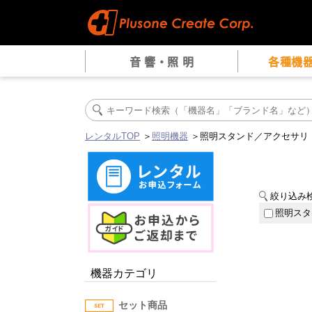
音 響・照 明
各種機
レンタルTOP
＞
照明機器
＞照明スタンド／アクセサリ
絞り込み
照明スタ
機器カテゴリ
セット商品