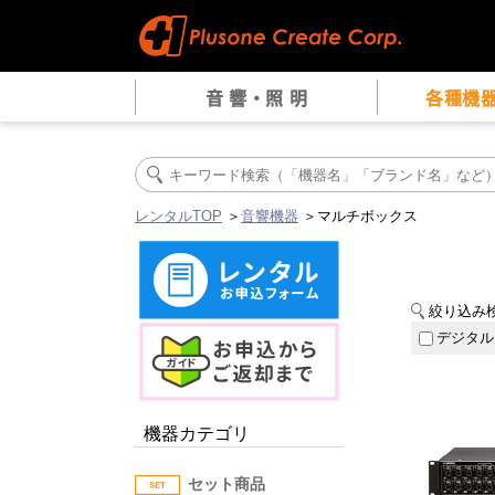
音 響・照 明
各種機
レンタルTOP
＞
音響機器
＞マルチボックス
絞り込み
デジタル
機器カテゴリ
セット商品