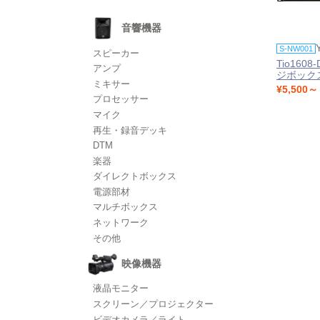
音響機器
S-NW001
スピーカー
Tio160
アンプ
ジボック
ミキサー
¥5,500～
プロセッサー
マイク
再生・録音デッキ
DTM
楽器
ダイレクトボックス
電源部材
マルチボックス
ネットワーク
その他
映像機器
液晶モニター
スクリーン／プロジェクター
ビデオカメラ／ライト