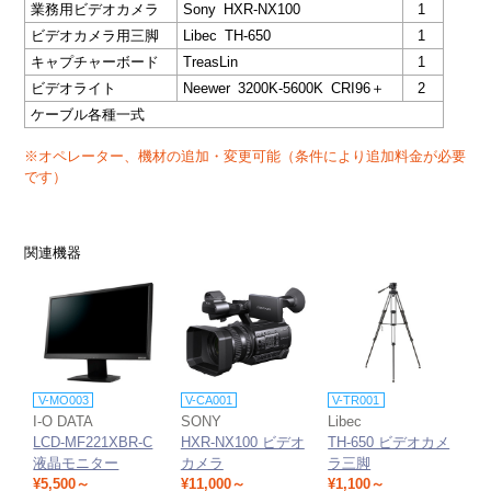
業務用ビデオカメラ
Sony HXR-NX100
1
ビデオカメラ用三脚
Libec TH-650
1
キャプチャーボード
TreasLin
1
ビデオライト
Neewer 3200K-5600K CRI96＋
2
ケーブル各種一式
※オペレーター、機材の追加・変更可能（条件により追加料金が必要
です）
関連機器
V-MO003
V-CA001
V-TR001
I-O DATA
SONY
Libec
LCD-MF221XBR-C
HXR-NX100 ビデオ
TH-650 ビデオカメ
液晶モニター
カメラ
ラ三脚
¥5,500～
¥11,000～
¥1,100～