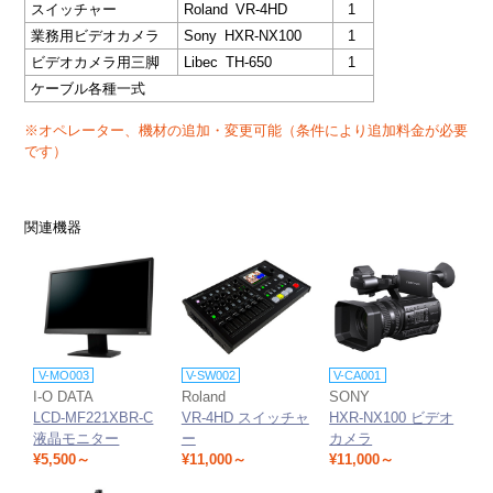
スイッチャー
Roland VR-4HD
1
業務用ビデオカメラ
Sony HXR-NX100
1
ビデオカメラ用三脚
Libec TH-650
1
ケーブル各種一式
※オペレーター、機材の追加・変更可能（条件により追加料金が必要
です）
関連機器
V-MO003
V-SW002
V-CA001
I-O DATA
Roland
SONY
LCD-MF221XBR-C
VR-4HD スイッチャ
HXR-NX100 ビデオ
液晶モニター
ー
カメラ
¥5,500～
¥11,000～
¥11,000～