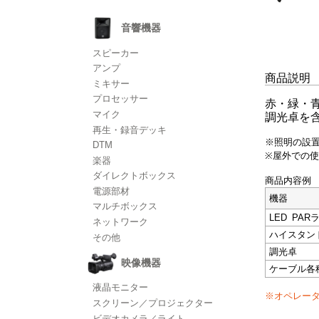
音響機器
スピーカー
アンプ
商品説明
ミキサー
プロセッサー
赤・緑・青
マイク
調光卓を
再生・録音デッキ
※照明の設
DTM
※屋外での
楽器
ダイレクトボックス
商品内容例
電源部材
機器
マルチボックス
LED PAR
ネットワーク
ハイスタン
その他
調光卓
映像機器
ケーブル各
液晶モニター
※オペレー
スクリーン／プロジェクター
ビデオカメラ／ライト