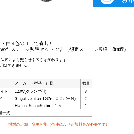
・白 4色のLEDで演出！
含めたステージ照明セットです （想定ステージ規模：8m程）
置位置により照らせる広さは変わります
使用はできません
メーカー・型番・仕様
数量
ライト
120W(クランプ付)
8
ド
StageEvolution LS2(クロスバー付)
2
Elation SceneSetter 24ch
1
種一式
ター、機材の追加・変更可能（条件により追加料金が必要です）