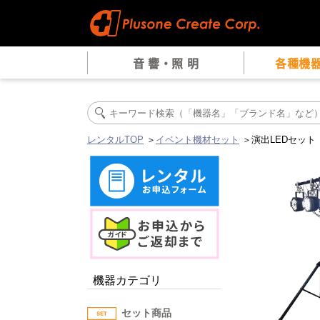
音 響・照 明
各種機
レンタルTOP
＞
イベント機材セット
＞演出LEDセット
機器カテゴリ
セット商品