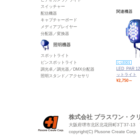
スイッチャー
関連機器
配信機器
キャプチャーボード
メディアプレイヤー
分配器／変換器
照明機器
スポットライト
ピンスポットライト
L-LE001
LED PAR 1
調光卓／調光器／DMX分配器
ットライト
照明スタンド／アクセサリ
¥2,750～
株式会社 プラスワン・ク
大阪府堺市北区北花田町3丁37-13
copyright(C) Plusone Create Corp.